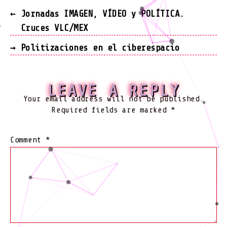
←
Jornadas IMAGEN, VÍDEO y POLÍTICA.
Cruces VLC/MEX
→
Politizaciones en el ciberespacio
LEAVE A REPLY
Your email address will not be published.
Required fields are marked
*
Comment
*