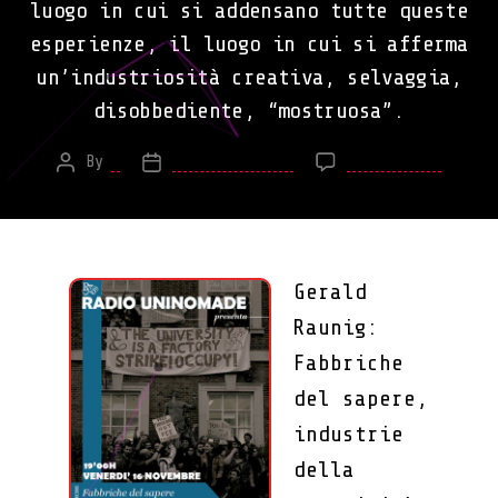
luogo in cui si addensano tutte queste
esperienze, il luogo in cui si afferma
un’industriosità creativa, selvaggia,
disobbediente, “mostruosa”.
on
By
*
March 10, 2013
No Comments
Post
Post
Gerald
author
date
Raunig
Fabbri
del
sapere
Gerald
indust
Raunig:
della
creati
Fabbriche
del sapere,
industrie
della