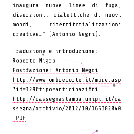
inaugura nuove linee di fuga,
diserzioni, dialettiche di nuovi
mondi, riterritorializzazioni
creative…” (Antonio Negri).
Traduzione e introduzione:
Roberto Nigro
Postfazione: Antonio Negri
http://www.ombrecorte.it/more.asp
?id=329&tipo=anticipazioni
http://rassegnastampa.unipi.it/ra
ssegna/archivio/2012/10/16SI82040
.PDF