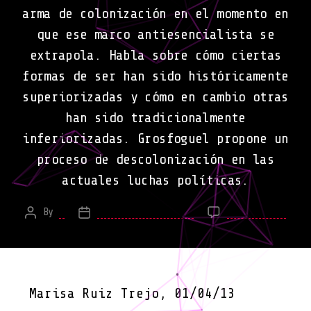
arma de colonización en el momento en
que ese marco antiesencialista se
extrapola. Habla sobre cómo ciertas
formas de ser han sido históricamente
superiorizadas y cómo en cambio otras
han sido tradicionalmente
inferiorizadas. Grosfoguel propone un
proceso de descolonización en las
actuales luchas políticas.
on
By
*
September 30, 2013
No Comments
Post
Post
¿Cóm
author
date
luch
deco
Marisa Ruiz Trejo, 01/04/13