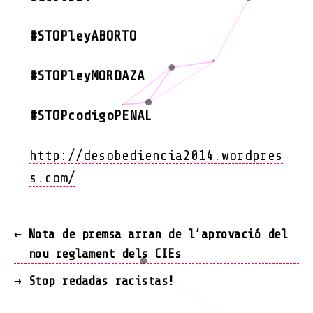
#STOPleyABORTO
#STOPleyMORDAZA
#STOPcodigoPENAL
http://desobediencia2014.wordpres
s.com/
←
Nota de premsa arran de l’aprovació del
nou reglament dels CIEs
→
Stop redadas racistas!