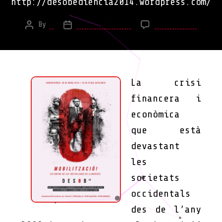
http://desobediencia2014.wordpress.com/
on
By
*
March 21, 2014
No Comments
Post
Post
DESOB1
author
date
/
Davant
la
[Re]ta
La crisi
de
financera i
lliber
ENS
econòmica
PLANTE
que està
devastant
les
societats
occidentals
des de l’any