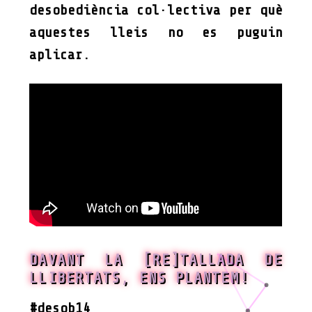
desobediència col·lectiva per què
aquestes lleis no es puguin
aplicar.
DAVANT LA [RE]TALLADA DE
LLIBERTATS, ENS PLANTEM!
#desob14