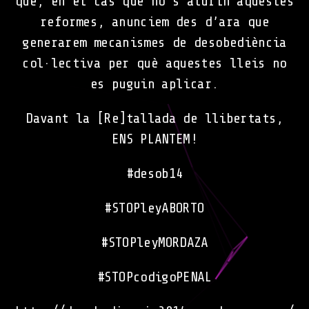
que, en el cas que no s’aturin aquestes
reformes, anunciem des d’ara que
generarem mecanismes de desobediència
col·lectiva per què aquestes lleis no
es puguin aplicar.
Davant la [Re]tallada de llibertats,
ENS PLANTEM!
#desob14
#STOPleyABORTO
#STOPleyMORDAZA
#STOPcodigoPENAL