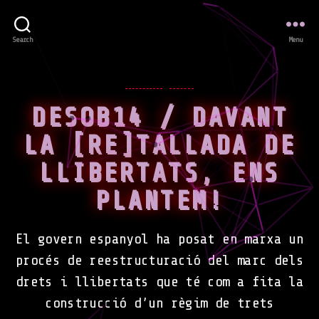
Search
Menu
Categories
EVENTS
NEWS
DESOB14 / DAVANT
LA [RE]TALLADA DE
LLIBERTATS, ENS
PLANTEM!
El govern espanyol ha posat en marxa un
procés de reestructuració del marc dels
drets i llibertats que té com a fita la
construcció d’un règim de trets