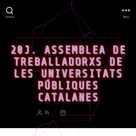
Search
Menu
Categories
EVENTS
FILMS&SOUNDS/EXIBITIONS
NEWS
WORK
20J. ASSEMBLEA DE
TREBALLADORXS DE
LES UNIVERSITATS
PÚBLIQUES
CATALANES
By
*
June 20, 2013
Post
Post
author
date