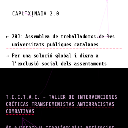
CAPUTXINADA 2.0
←
20J: Assemblea de treballadorxs de les
universitats publiques catalanes
→
Per una solució global i digna a
l’exclusió social dels assentaments
T.I.C.T.A.C. - TALLER DE INTERVENCIONES
CRÍTICAS TRANSFEMINISTAS ANTIRRACISTAS
COMBATIVAS
An autonomous transfeminist antiracist